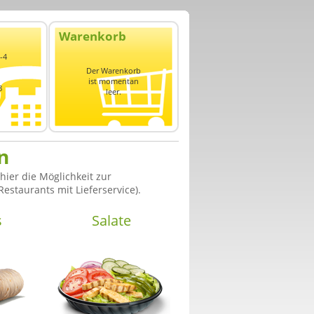
Warenkorb
-4
Der Warenkorb
ist momentan
8
leer.
n
ier die Möglichkeit zur
estaurants mit Lieferservice).
s
Salate