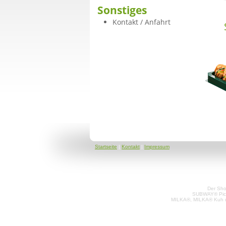
Sonstiges
Kontakt / Anfahrt
Startseite
|
Kontakt
|
Impressum
Der Sho
SUBWAY® Pictur
MILKA®, MILKA® Kuh un