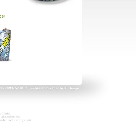
ke
UBORDER V2.01 Copyright © 2005 - 2026 by Pro Image
aurants.
Associates Inc.
den in Lizenz genutzt.