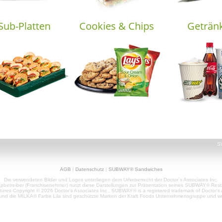
Sub-Platten
Cookies & Chips
Geträn
S
AGB
|
Datenschutz
|
SUBWAY® Sandwiches
Die verwendeten Bilder und Logos unterliegen dem Urheberrecht der Doctor´s Associates Inc.
pbetreiber (Franchisenehmer) nutzt diese Darstellungen zur Präsentation seines SUBWAY® Rest
es Copyright © 2026 Doctor's Associates Inc., SUBWAY® is a registered trademark of Doctor's 
d die MILKA® Farbe Lila sind geschützte Marken der Kraft Foods Unternehmensgruppe und wer