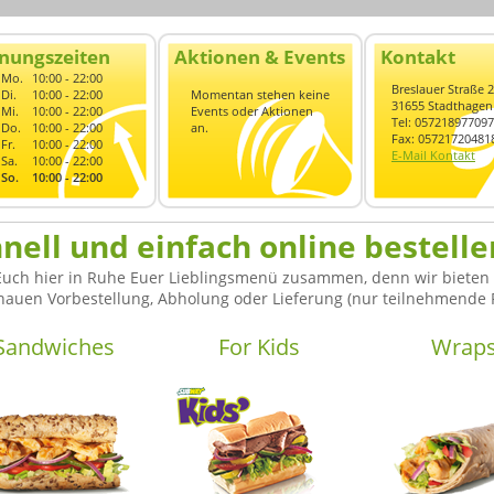
nungszeiten
Aktionen & Events
Kontakt
Mo.
10:00 - 22:00
Breslauer Straße 2
Di.
10:00 - 22:00
Momentan stehen keine
31655 Stadthagen
Mi.
10:00 - 22:00
Events oder Aktionen
Tel: 057218977097
Do.
10:00 - 22:00
an.
Fax: 05721720481
Fr.
10:00 - 22:00
E-Mail Kontakt
Sa.
10:00 - 22:00
So.
10:00 - 22:00
nell und einfach online bestelle
 Euch hier in Ruhe Euer Lieblingsmenü zusammen, denn wir bieten h
nauen Vorbestellung, Abholung oder Lieferung (nur teilnehmende R
Sandwiches
For Kids
Wrap