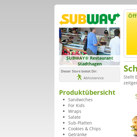
Öff
SUBWAY® Restaurant
Stadthagen
Sch
Dieser Store bietet Dir:
Stellt
Abholservice
zeitge
Produktübersicht
Sandwiches
For Kids
Wraps
Salate
Sub-Platten
Cookies & Chips
Getränke